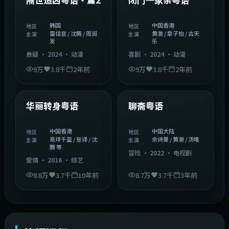
韩国
中国香港
地区
地区
雷佳音 / 沈腾 / 周润
黄渤 / 章子怡 / 古天
主演
主演
发
乐
悬疑
·
2024
·
动漫
喜剧
·
2024
·
动漫
9万
3.8千
2年前
9万
3.8千
2年前
1:27:50
2:02:43
中国香港
中国大陆
精选
精选
华丽转身粤语
聊斋粤语
中国香港
中国大陆
地区
地区
易烊千玺 / 张译 / 沈
佘诗曼 / 黄渤 / 汤唯
主演
主演
腾 等
冒险
·
2022
·
电视剧
爱情
·
2016
·
综艺
8.8万
3.7千
10年前
8.7万
3.7千
3年前