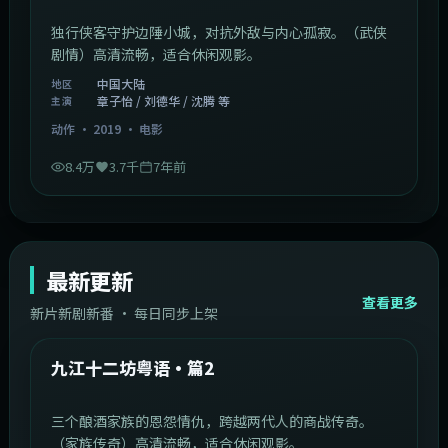
独行侠客守护边陲小城，对抗外敌与内心孤寂。（武侠
剧情）高清流畅，适合休闲观影。
中国大陆
地区
章子怡 / 刘德华 / 沈腾 等
主演
动作
·
2019
·
电影
8.4万
3.7千
7年前
最新更新
查看更多
新片新剧新番 · 每日同步上架
1:20:26
中国大陆
最新
九江十二坊粤语·篇2
三个酿酒家族的恩怨情仇，跨越两代人的商战传奇。
（家族传奇）高清流畅，适合休闲观影。