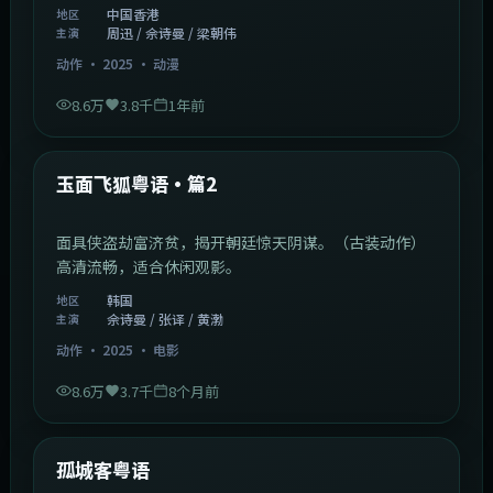
中国香港
地区
周迅 / 佘诗曼 / 梁朝伟
主演
动作
·
2025
·
动漫
8.6万
3.8千
1年前
2:13:08
韩国
热门
玉面飞狐粤语·篇2
面具侠盗劫富济贫，揭开朝廷惊天阴谋。（古装动作）
高清流畅，适合休闲观影。
韩国
地区
佘诗曼 / 张译 / 黄渤
主演
动作
·
2025
·
电影
8.6万
3.7千
8个月前
1:11:10
中国大陆
热门
孤城客粤语