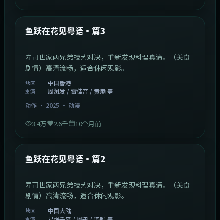
1:02:40
中国香港
最新
鱼跃在花见粤语·篇3
寿司世家两兄弟技艺对决，重新发现料理真谛。（美食
剧情）高清流畅，适合休闲观影。
中国香港
地区
周润发 / 雷佳音 / 黄渤 等
主演
动作
·
2025
·
动漫
3.4万
2.6千
10个月前
1:09:53
中国大陆
最新
鱼跃在花见粤语·篇2
寿司世家两兄弟技艺对决，重新发现料理真谛。（美食
剧情）高清流畅，适合休闲观影。
中国大陆
地区
易烊千玺 / 周迅 / 汤唯 等
主演