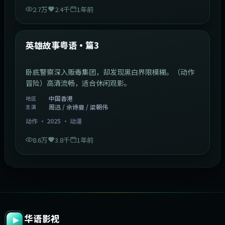
2.7万
2.4千
1年前
2:09:45
中国香港
最新
英雄故事粤语·篇3
卧底警察深入贩毒集团，却发现黑白界限模糊。（动作
冒险）高清流畅，适合休闲观影。
中国香港
地区
周迅 / 佘诗曼 / 梁朝伟
主演
动作
·
2025
·
动漫
8.6万
3.8千
1年前
华语影视