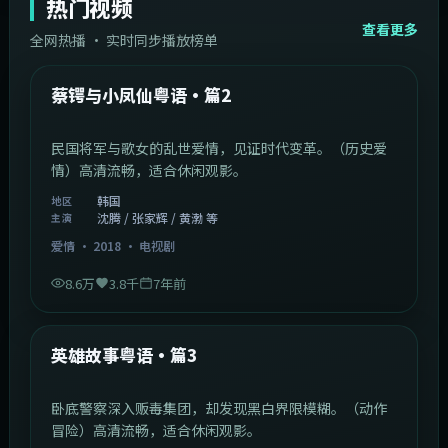
热门视频
查看更多
全网热播 · 实时同步播放榜单
44:14
韩国
热门
蔡锷与小凤仙粤语·篇2
民国将军与歌女的乱世爱情，见证时代变革。（历史爱
情）高清流畅，适合休闲观影。
韩国
地区
沈腾 / 张家辉 / 黄渤 等
主演
爱情
·
2018
·
电视剧
8.6万
3.8千
7年前
2:09:45
中国香港
热门
英雄故事粤语·篇3
卧底警察深入贩毒集团，却发现黑白界限模糊。（动作
冒险）高清流畅，适合休闲观影。