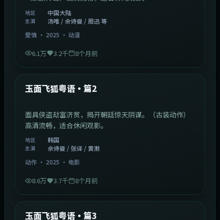
中国大陆
地区
汤唯 / 佘诗曼 / 周迅 等
主演
爱情
·
2025
·
动漫
6.1万
3.2千
8个月前
2:13:08
韩国
最新
玉面飞狐粤语·篇2
面具侠盗劫富济贫，揭开朝廷惊天阴谋。（古装动作）
高清流畅，适合休闲观影。
韩国
地区
佘诗曼 / 张译 / 黄渤
主演
动作
·
2025
·
电影
8.6万
3.7千
8个月前
1:07:39
中国大陆
最新
玉面飞狐粤语·篇3