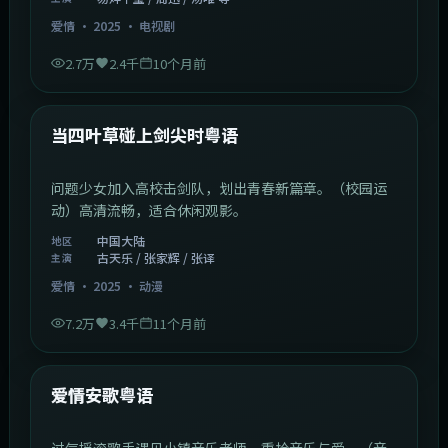
爱情
·
2025
·
电视剧
2.7万
2.4千
10个月前
1:23:05
中国大陆
最新
当四叶草碰上剑尖时粤语
问题少女加入高校击剑队，划出青春新篇章。（校园运
动）高清流畅，适合休闲观影。
中国大陆
地区
古天乐 / 张家辉 / 张译
主演
爱情
·
2025
·
动漫
7.2万
3.4千
11个月前
1:46:58
中国大陆
最新
爱情安歌粤语
过气摇滚歌手遇见小镇音乐老师，重拾音乐与爱。（音