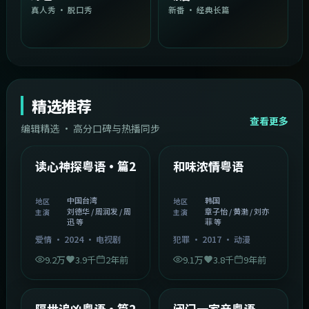
真人秀 · 脱口秀
新番 · 经典长篇
精选推荐
查看更多
编辑精选 · 高分口碑与热播同步
1:54:36
2:08:51
中国台湾
韩国
精选
精选
读心神探粤语·篇2
和味浓情粤语
中国台湾
韩国
地区
地区
刘德华 / 周润发 / 周
章子怡 / 黄渤 / 刘亦
主演
主演
迅 等
菲 等
爱情
·
2024
·
电视剧
犯罪
·
2017
·
动漫
9.2万
3.9千
2年前
9.1万
3.8千
9年前
2:05:21
1:06:37
韩国
中国香港
精选
精选
隔世追凶粤语·篇2
闭门一家亲粤语