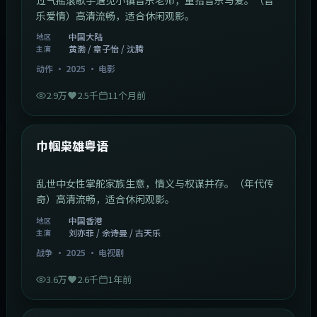
乐爱情）高清流畅，适合休闲观影。
中国大陆
地区
黄渤 / 章子怡 / 沈腾
主演
动作
·
2025
·
电影
2.9万
2.5千
11个月前
1:29:59
中国香港
最新
巾帼枭雄粤语
乱世中女性掌舵家族生意，情义与权谋并存。（年代传
奇）高清流畅，适合休闲观影。
中国香港
地区
刘亦菲 / 佘诗曼 / 古天乐
主演
战争
·
2025
·
电视剧
3.6万
2.6千
1年前
2:01:03
韩国