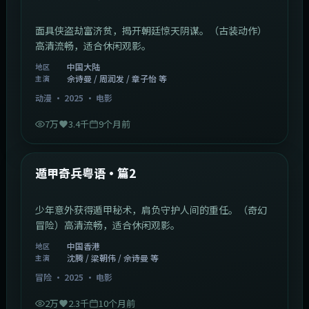
面具侠盗劫富济贫，揭开朝廷惊天阴谋。（古装动作）
高清流畅，适合休闲观影。
中国大陆
地区
佘诗曼 / 周润发 / 章子怡 等
主演
动漫
·
2025
·
电影
7万
3.4千
9个月前
1:10:21
中国香港
最新
遁甲奇兵粤语·篇2
少年意外获得遁甲秘术，肩负守护人间的重任。（奇幻
冒险）高清流畅，适合休闲观影。
中国香港
地区
沈腾 / 梁朝伟 / 佘诗曼 等
主演
冒险
·
2025
·
电影
2万
2.3千
10个月前