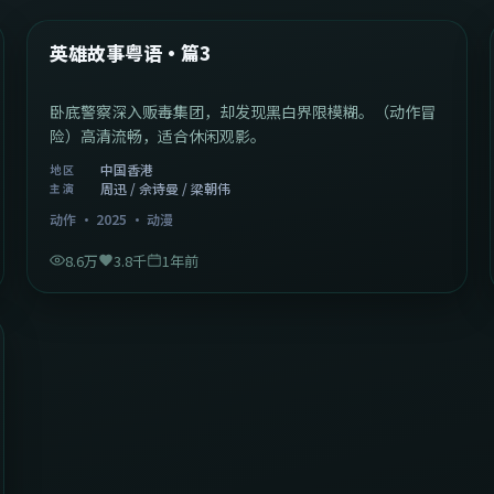
热门
英雄故事粤语·篇3
卧底警察深入贩毒集团，却发现黑白界限模糊。（动作冒
险）高清流畅，适合休闲观影。
中国香港
地区
周迅 / 佘诗曼 / 梁朝伟
主演
动作
·
2025
·
动漫
8.6万
3.8千
1年前