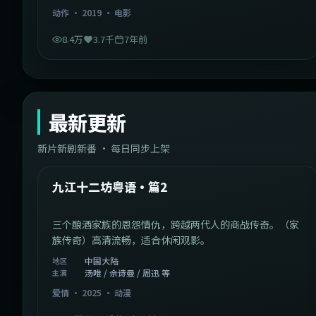
动作
·
2019
·
电影
8.4万
3.7千
7年前
最新更新
新片新剧新番 · 每日同步上架
1:20:26
中国大陆
最新
九江十二坊粤语·篇2
三个酿酒家族的恩怨情仇，跨越两代人的商战传奇。（家
族传奇）高清流畅，适合休闲观影。
中国大陆
地区
汤唯 / 佘诗曼 / 周迅 等
主演
爱情
·
2025
·
动漫