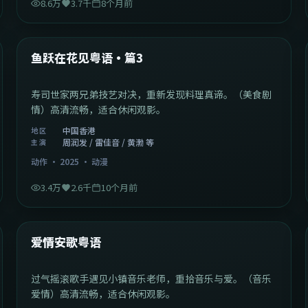
8.6万
3.7千
8个月前
1:02:40
中国香港
最新
鱼跃在花见粤语·篇3
寿司世家两兄弟技艺对决，重新发现料理真谛。（美食剧
情）高清流畅，适合休闲观影。
中国香港
地区
周润发 / 雷佳音 / 黄渤 等
主演
动作
·
2025
·
动漫
3.4万
2.6千
10个月前
1:46:58
中国大陆
最新
爱情安歌粤语
过气摇滚歌手遇见小镇音乐老师，重拾音乐与爱。（音乐
爱情）高清流畅，适合休闲观影。