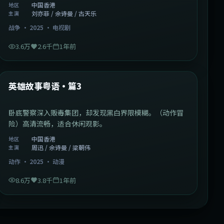
中国香港
地区
刘亦菲 / 佘诗曼 / 古天乐
主演
战争
·
2025
·
电视剧
3.6万
2.6千
1年前
2:09:45
中国香港
最新
英雄故事粤语·篇3
卧底警察深入贩毒集团，却发现黑白界限模糊。（动作冒
险）高清流畅，适合休闲观影。
中国香港
地区
周迅 / 佘诗曼 / 梁朝伟
主演
动作
·
2025
·
动漫
8.6万
3.8千
1年前