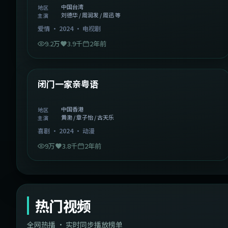
中国台湾
地区
刘德华 / 周润发 / 周迅 等
主演
爱情
·
2024
·
电视剧
9.2万
3.9千
2年前
1:06:37
中国香港
精选
闭门一家亲粤语
中国香港
地区
黄渤 / 章子怡 / 古天乐
主演
喜剧
·
2024
·
动漫
9万
3.8千
2年前
热门视频
全网热播 · 实时同步播放榜单
44:14
韩国