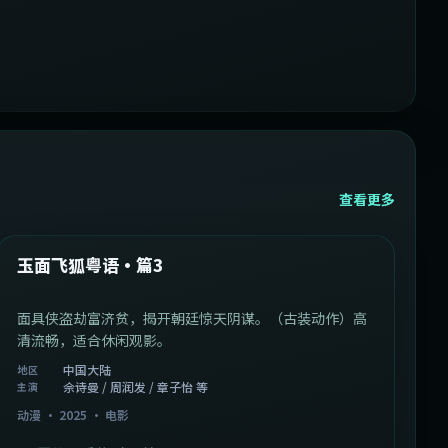
查看更多
1:07:39
中国大陆
最新
玉面飞狐粤语·篇3
面具侠盗劫富济贫，揭开朝廷惊天阴谋。（古装动作）高
清流畅，适合休闲观影。
中国大陆
地区
佘诗曼 / 周润发 / 章子怡 等
主演
动漫
·
2025
·
电影