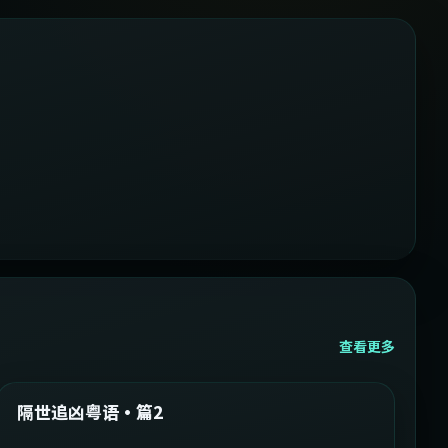
查看更多
2:05:21
韩国
精选
隔世追凶粤语·篇2