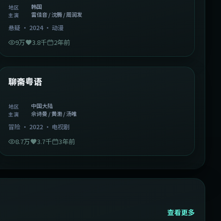
韩国
地区
雷佳音 / 沈腾 / 周润发
主演
悬疑
·
2024
·
动漫
9万
3.8千
2年前
2:02:43
中国大陆
精选
聊斋粤语
中国大陆
地区
佘诗曼 / 黄渤 / 汤唯
主演
冒险
·
2022
·
电视剧
8.7万
3.7千
3年前
查看更多
2:13:08
韩国