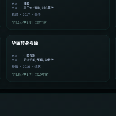
韩国
地区
章子怡 / 黄渤 / 刘亦菲 等
主演
犯罪
·
2017
·
动漫
9.1万
3.8千
9年前
1:27:50
中国香港
精选
华丽转身粤语
中国香港
地区
易烊千玺 / 张译 / 沈腾 等
主演
爱情
·
2016
·
综艺
8.8万
3.7千
10年前
2:09:45
中国香港