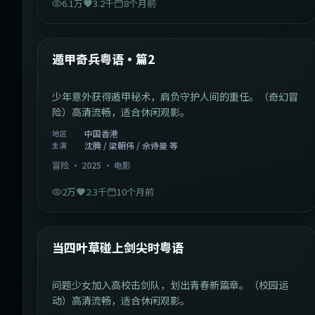
6.1万
3.2千
8个月前
1:10:21
中国香港
最新
遁甲奇兵粤语·篇2
少年意外获得遁甲秘术，肩负守护人间的重任。（奇幻冒
险）高清流畅，适合休闲观影。
中国香港
地区
沈腾 / 梁朝伟 / 佘诗曼 等
主演
冒险
·
2025
·
电影
2万
2.3千
10个月前
1:23:05
中国大陆
最新
当四叶草碰上剑尖时粤语
问题少女加入高校击剑队，划出青春新篇章。（校园运
动）高清流畅，适合休闲观影。