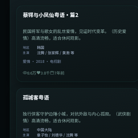
热门
蔡锷与小凤仙粤语·篇2
民国将军与歌女的乱世爱情，见证时代变革。（历史爱
情）高清流畅，适合休闲观影。
韩国
地区
沈腾 / 张家辉 / 黄渤 等
主演
爱情
·
2018
·
电视剧
8.6万
3.8千
7年前
1:11:10
中国大陆
热门
孤城客粤语
独行侠客守护边陲小城，对抗外敌与内心孤寂。（武侠剧
情）高清流畅，适合休闲观影。
中国大陆
地区
章子怡 / 刘德华 / 沈腾 等
主演