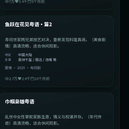
7万
3.4千
9个月前
1:09:53
中国大陆
最新
鱼跃在花见粤语·篇2
寿司世家两兄弟技艺对决，重新发现料理真谛。（美食剧
情）高清流畅，适合休闲观影。
中国大陆
地区
易烊千玺 / 周迅 / 汤唯 等
主演
爱情
·
2025
·
电视剧
2.7万
2.4千
10个月前
1:29:59
中国香港
最新
巾帼枭雄粤语
乱世中女性掌舵家族生意，情义与权谋并存。（年代传
奇）高清流畅，适合休闲观影。