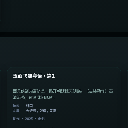
2:13:08
韩国
最新
玉面飞狐粤语·篇2
面具侠盗劫富济贫，揭开朝廷惊天阴谋。（古装动作）高
清流畅，适合休闲观影。
韩国
地区
佘诗曼 / 张译 / 黄渤
主演
动作
·
2025
·
电影