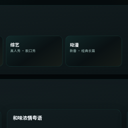
综艺
动漫
真人秀 · 脱口秀
新番 · 经典长篇
2:08:51
韩国
精选
和味浓情粤语