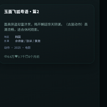
热门
玉面飞狐粤语·篇2
面具侠盗劫富济贫，揭开朝廷惊天阴谋。（古装动作）高
清流畅，适合休闲观影。
韩国
地区
佘诗曼 / 张译 / 黄渤
主演
动作
·
2025
·
电影
8.6万
3.7千
8个月前