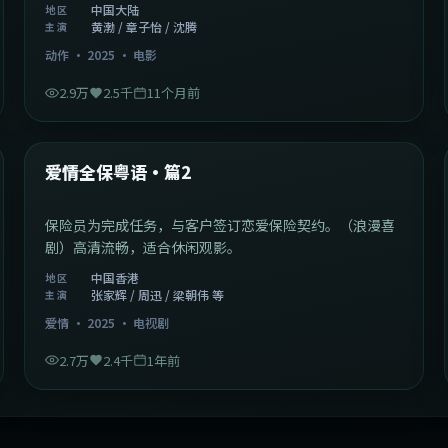
中国大陆
地区
黄渤 / 章子怡 / 沈腾
主演
动作
·
2025
·
电影
2.9万
2.5千
11个月前
47:04
中国香港
最新
爱情全保粤语·篇2
保险员为完成任务，与客户签订恋爱保险契约。（浪漫喜
剧）高清流畅，适合休闲观影。
中国香港
地区
张家辉 / 周迅 / 梁朝伟 等
主演
爱情
·
2025
·
电视剧
2.7万
2.4千
1年前